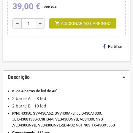
39,00 €
Com IVA
shopping_cart
remove
add
ADICIONAR AO CARRINHO
Partilhar
Descrição
Ki de 4 barras de led de 43"
2 barre A 8 led
2 barre B 10 led
P/N:
43350, SVV430A52, SVV430A78, JL.D430A1330,
JL.D43081330-078HS-M, VES430UNYB, VES430QNYS
,VES430QNYB, VES430QNYL-2D-N02 N01 N03 TX-43GX555B
Comprimento:
831mm