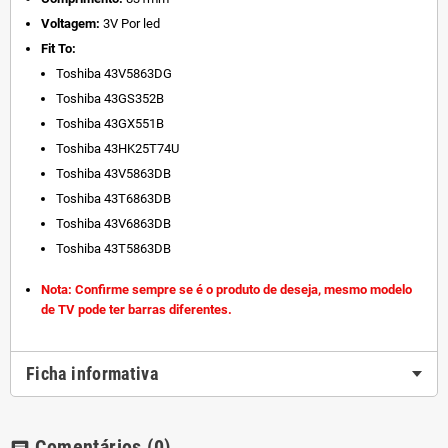
Voltagem:
3V Por led
Fit To:
Toshiba 43V5863DG
Toshiba 43GS352B
Toshiba 43GX551B
Toshiba 43HK25T74U
Toshiba 43V5863DB
Toshiba 43T6863DB
Toshiba 43V6863DB
Toshiba 43T5863DB
Nota: Confirme sempre se é o produto de deseja, mesmo modelo
de TV pode ter barras diferentes.
Ficha informativa
Comentários
(0)