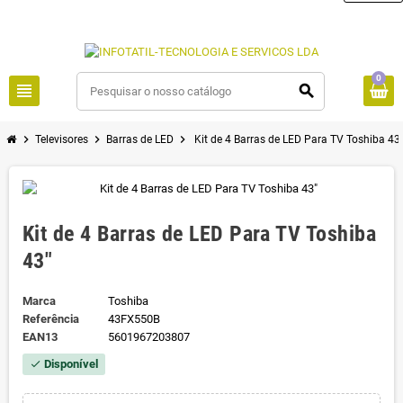
0
view_headline
search
chevron_right
chevron_right
chevron_right
Televisores
Barras de LED
Kit de 4 Barras de LED Para TV Toshiba 43
Kit de 4 Barras de LED Para TV Toshiba
43"
Marca
Toshiba
Referência
43FX550B
EAN13
5601967203807
Disponível
check