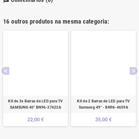
chat
16 outros produtos na mesma categoria:
Kit de 3x Barras de LED para TV
Kit de 2 Barras de LED para TV
SAMSUNG 40" BN96-37622A
Samsung 49" - BN96-4659A
22,00 €
35,00 €