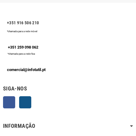
+351 916 506 210
*chamada para a rede móvel
+351 259 098 062
*chamada para a rede fixa
comercial@infotatil.pt
SIGA-NOS
Facebook
Instagram
INFORMAÇÃO