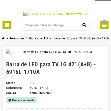
0
view_headline
search
chevron_right
chevron_right
chevron_right
Televisores
Barras de LED
Barra de LED para TV LG 42" (A+B) - 6916
Barra de LED para TV LG 42" (A+B) -
6916L-1710A
Marca
LG
Referência
6916L-1710A
EAN13
5605936077000
Por encomenda
new_releases