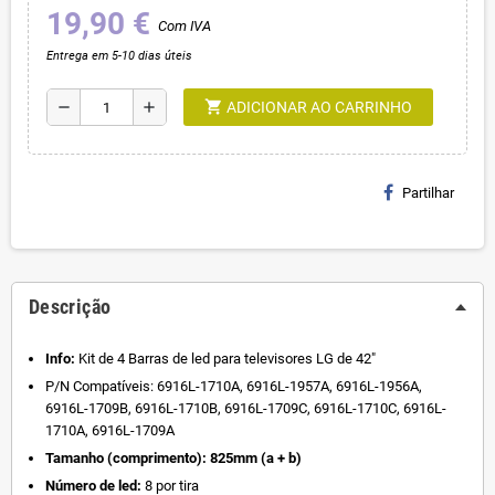
19,90 €
Com IVA
Entrega em 5-10 dias úteis
shopping_cart
remove
add
ADICIONAR AO CARRINHO
Partilhar
Descrição
Info:
Kit de 4 Barras de led para televisores LG de 42"
P/N Compatíveis: 6916L-1710A, 6916L-1957A, 6916L-1956A,
6916L-1709B, 6916L-1710B, 6916L-1709C, 6916L-1710C, 6916L-
1710A, 6916L-1709A
Tamanho (comprimento): 825mm (a + b)
Número de led:
8 por tira