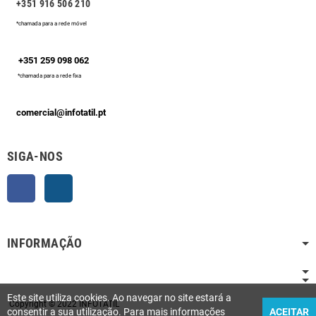
+351 916 506 210
*chamada para a rede móvel
+351 259 098 062
*chamada para a rede fixa
comercial@infotatil.pt
SIGA-NOS
Facebook
Instagram
INFORMAÇÃO
Este site utiliza cookies. Ao navegar no site estará a
Copyright © 2022 INFOTATIL
consentir a sua utilização. Para mais informações
ACEITAR