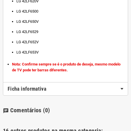
LG 42LF620V
LG 42LF6500
LG 42LF650V
LG 42LF6529
LG 42LF652V
LG 42LF653V
Nota: Confirme sempre se é o produto de deseja, mesmo modelo
de TV pode ter barras diferentes.
Ficha informativa
Comentários
(0)
chat
16 outros produtos na mesma categoria: