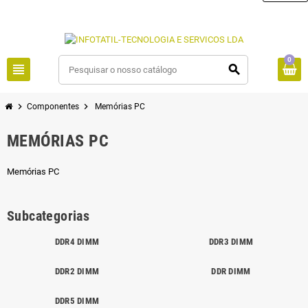
0
view_headline
search
chevron_right
chevron_right
Componentes
Memórias PC
MEMÓRIAS PC
Memórias PC
Subcategorias
DDR4 DIMM
DDR3 DIMM
DDR2 DIMM
DDR DIMM
DDR5 DIMM