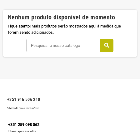
Nenhum produto disponível de momento
Fique atento! Mais produtos serão mostrados aqui à medida que
forem sendo adicionados.
search
+351 916 506 210
*chamada para a rede móvel
+351 259 098 062
*chamada para a rede fixa