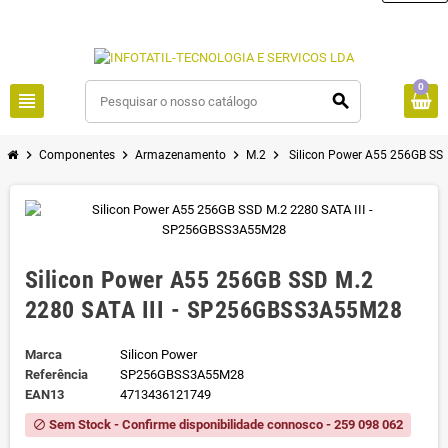
0
view_headline
search
chevron_right
chevron_right
chevron_right
chevron_right
Componentes
Armazenamento
M.2
Silicon Power A55 256GB SS
Silicon Power A55 256GB SSD M.2
2280 SATA III - SP256GBSS3A55M28
Marca
Silicon Power
Referência
SP256GBSS3A55M28
EAN13
4713436121749
Sem Stock - Confirme disponibilidade connosco - 259 098 062
block