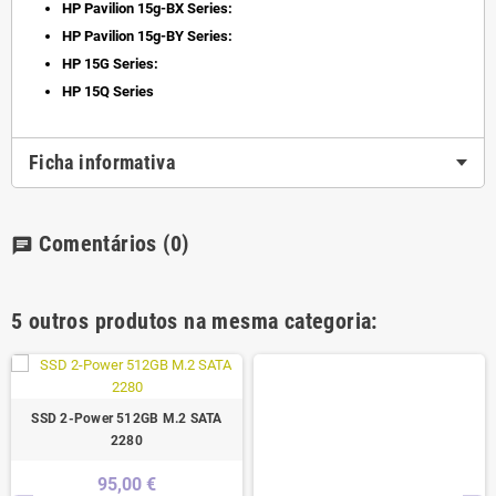
HP Pavilion 15g-BX Series:
HP Pavilion 15g-BY Series:
HP 15G Series:
HP 15Q Series
Ficha informativa
Comentários
(0)
chat
5 outros produtos na mesma categoria:
SSD 2-Power 512GB M.2 SATA
2280
95,00 €