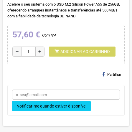
Acelere o seu sistema com o SSD M.2 Silicon Power A55 de 256GB,
oferecendo arranques instantâneos e transferências até 560MB/s
com a fiabilidade da tecnologia 3D NAND.
57,60 €
Com IVA
shopping_cart
remove
add
ADICIONAR AO CARRINHO
Partilhar
Notificar-me quando estiver disponível