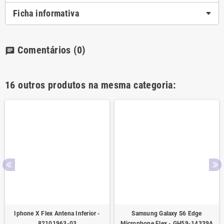
Ficha informativa
Comentários
(0)
chat
16 outros produtos na mesma categoria:
Iphone X Flex Antena Inferior -
Samsung Galaxy S6 Edge
82101963-03
Microphone Flex - GH59-14339A