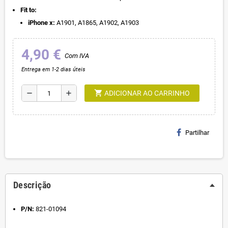
Fit to:
iPhone x:
A1901, A1865, A1902, A1903
4,90 €
Com IVA
Entrega em 1-2 dias úteis
shopping_cart
remove
add
ADICIONAR AO CARRINHO
Partilhar
Descrição
P/N:
821-01094