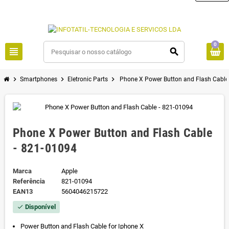
0
view_headline
search
chevron_right
chevron_right
chevron_right
Smartphones
Eletronic Parts
Phone X Power Button and Flash Cable
Phone X Power Button and Flash Cable
- 821-01094
Marca
Apple
Referência
821-01094
EAN13
5604046215722
Disponível
check
Power Button and Flash Cable for Iphone X