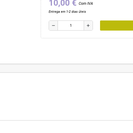
10,00 €
Com IVA
Entrega em 1-2 dias úteis
remove
add