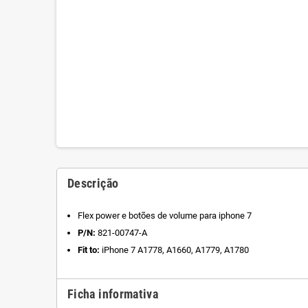
Descrição
Flex power e botões de volume para iphone 7
P/N:
821-00747-A
Fit to:
iPhone 7 A1778, A1660, A1779, A1780
Ficha informativa