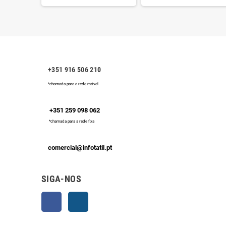
+351 916 506 210
*chamada para a rede móvel
+351 259 098 062
*chamada para a rede fixa
comercial@infotatil.pt
SIGA-NOS
Facebook
Instagram