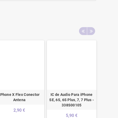
iPhone X Flex Conector
IC de Audio Para iPhone
Iphone 5 
Antena
SE, 6S, 6S Plus, 7, 7 Plus -
- 
338S00105
2,90 €
5,90 €