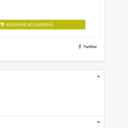
shopping_cart
ADICIONAR AO CARRINHO
Partilhar