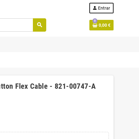
person
Entrar
0
search
0,00 €
tton Flex Cable - 821-00747-A