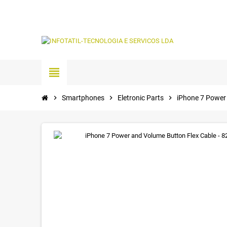
view_headline
chevron_right
Smartphones
chevron_right
Eletronic Parts
chevron_right
iPhone 7 Power