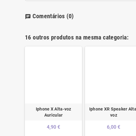
Comentários
(0)
chat
16 outros produtos na mesma categoria:
na Wi-fi
Iphone X Alta-voz
Iphone XR Speaker Alt
oh
Auricular
voz
4,90 €
6,00 €