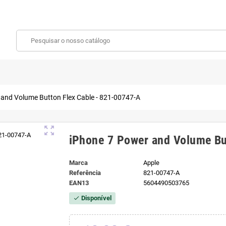
 and Volume Button Flex Cable - 821-00747-A
zoom_out_map
iPhone 7 Power and Volume Bu
Marca
Apple
Referência
821-00747-A
EAN13
5604490503765
Disponível
check