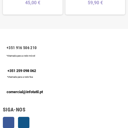
45,00 €
59,90 €
+351 916 506 210
*chamada para a rede móvel
+351 259 098 062
*chamada para a rede fixa
comercial@infotatil.pt
SIGA-NOS
Facebook
Instagram