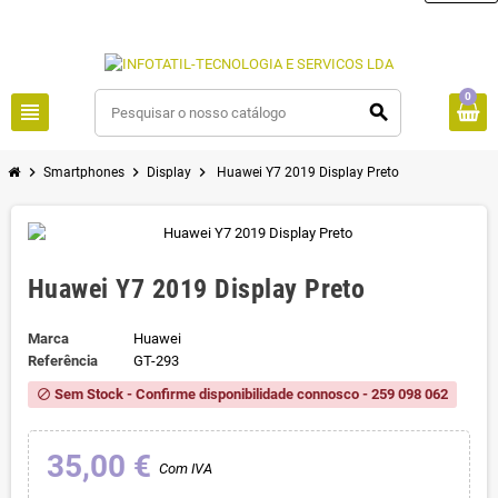
0
view_headline
search
chevron_right
chevron_right
chevron_right
Smartphones
Display
Huawei Y7 2019 Display Preto
Huawei Y7 2019 Display Preto
Marca
Huawei
Referência
GT-293
Sem Stock - Confirme disponibilidade connosco - 259 098 062
block
35,00 €
Com IVA