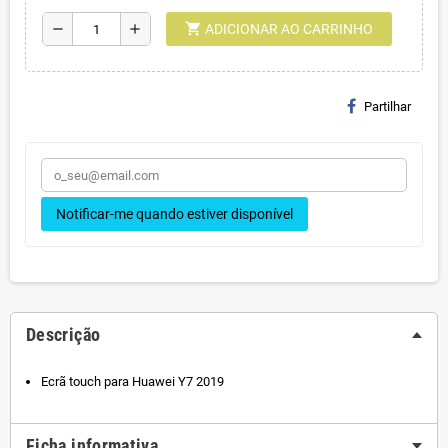
shopping_cart
remove
add
ADICIONAR AO CARRINHO
Partilhar
Notificar-me quando estiver disponível
Descrição
Ecrã touch para Huawei Y7 2019
Ficha informativa