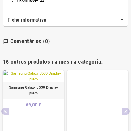
Xiaomi Redmi 4A
Ficha informativa
Comentários
(0)
chat
16 outros produtos na mesma categoria:
Samsung Galaxy J530 Display
preto
69,00 €