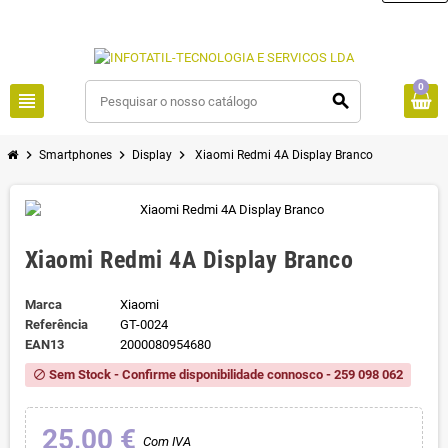
0
view_headline
search
chevron_right
chevron_right
chevron_right
Smartphones
Display
Xiaomi Redmi 4A Display Branco
Xiaomi Redmi 4A Display Branco
Marca
Xiaomi
Referência
GT-0024
EAN13
2000080954680
Sem Stock - Confirme disponibilidade connosco - 259 098 062
block
25,00 €
Com IVA