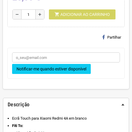
shopping_cart
remove
add
ADICIONAR AO CARRINHO
Partilhar
Notificar-me quando estiver disponível
Descrição
Ecrã Touch para Xiaomi Redmi 4A em branco
Fiti To: