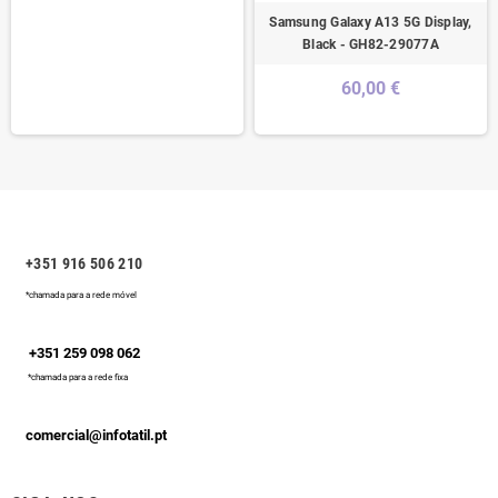
Samsung Galaxy A13 5G Display,
Black - GH82-29077A
60,00 €
+351 916 506 210
*chamada para a rede móvel
+351 259 098 062
*chamada para a rede fixa
comercial@infotatil.pt