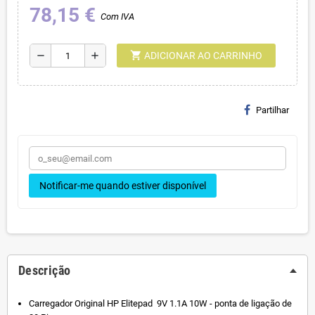
78,15 €
Com IVA
shopping_cart
remove
add
ADICIONAR AO CARRINHO
Partilhar
Notificar-me quando estiver disponível
Descrição
Carregador Original HP Elitepad 9V 1.1A 10W - ponta de ligação de