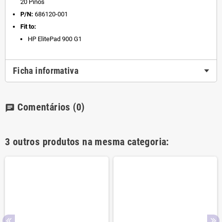
20 Pinos
P/N:
686120-001
Fit to:
HP ElitePad 900 G1
Ficha informativa
Comentários
(0)
chat
3 outros produtos na mesma categoria: