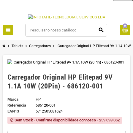
0
view_headline
search
chevron_right
chevron_right
chevron_right
Tablets
Carregadores
Carregador Original HP Elitepad 9V 1.1A 10W 
Carregador Original HP Elitepad 9V
1.1A 10W (20Pin) - 686120-001
Marca
HP
Referência
686120-001
EAN13
5712505081624
Sem Stock - Confirme disponibilidade connosco - 259 098 062
block