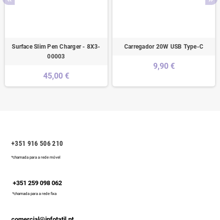
Surface Slim Pen Charger - 8X3-
Carregador 20W USB Type-C
00003
9,90 €
45,00 €
+351 916 506 210
*chamada para a rede móvel
+351 259 098 062
*chamada para a rede fixa
comercial@infotatil.pt