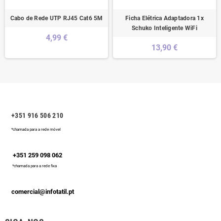
Cabo de Rede UTP RJ45 Cat6 5M
Ficha Elétrica Adaptadora 1x
Schuko Inteligente WiFi
4,99 €
13,90 €
+351 916 506 210
*chamada para a rede móvel
+351 259 098 062
*chamada para a rede fixa
comercial@infotatil.pt