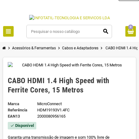
0
view_headline
search
chevron_right
chevron_right
chevron_right
Acessórios & Ferramentas
Cabos e Adaptadores
CABO HDMI 1.4 High 
CABO HDMI 1.4 High Speed with
Ferrite Cores, 15 Metros
Marca
MicroConnect
Referência
HDM19193V1.4FC
EAN13
2000080956165
Disponível
check
Garanta uma transmissão de imagem e som 100% livre de