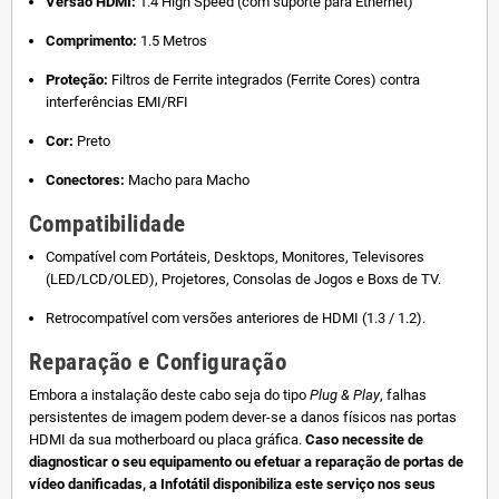
Versão HDMI:
1.4 High Speed (com suporte para Ethernet)
Comprimento:
1.5 Metros
Proteção:
Filtros de Ferrite integrados (Ferrite Cores) contra
interferências EMI/RFI
Cor:
Preto
Conectores:
Macho para Macho
Compatibilidade
Compatível com Portáteis, Desktops, Monitores, Televisores
(LED/LCD/OLED), Projetores, Consolas de Jogos e Boxs de TV.
Retrocompatível com versões anteriores de HDMI (1.3 / 1.2).
Reparação e Configuração
Embora a instalação deste cabo seja do tipo
Plug & Play
, falhas
persistentes de imagem podem dever-se a danos físicos nas portas
HDMI da sua motherboard ou placa gráfica.
Caso necessite de
diagnosticar o seu equipamento ou efetuar a reparação de portas de
vídeo danificadas, a Infotátil disponibiliza este serviço nos seus