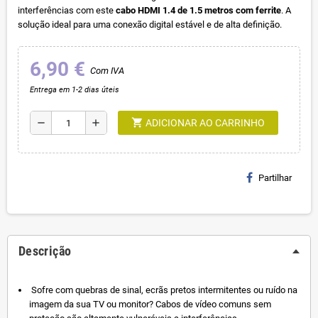
interferências com este
cabo HDMI 1.4 de 1.5 metros com ferrite
. A
solução ideal para uma conexão digital estável e de alta definição.
6,90 €
Com IVA
Entrega em 1-2 dias úteis
shopping_cart
remove
add
ADICIONAR AO CARRINHO
Partilhar
Descrição
Sofre com quebras de sinal, ecrãs pretos intermitentes ou ruído na
imagem da sua TV ou monitor? Cabos de vídeo comuns sem