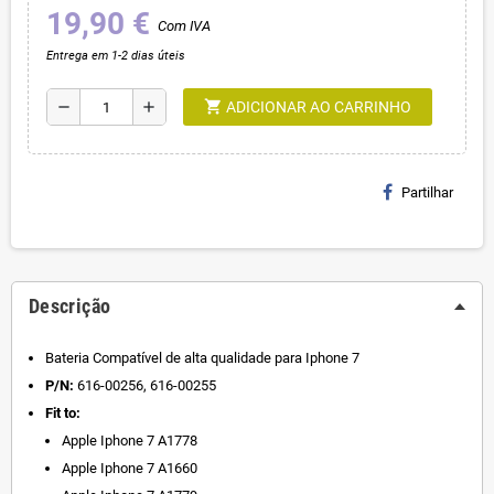
19,90 €
Com IVA
Entrega em 1-2 dias úteis
shopping_cart
remove
add
ADICIONAR AO CARRINHO
Partilhar
Descrição
Bateria Compatível de alta qualidade para Iphone 7
P/N:
616-00256, 616-00255
Fit to:
Apple Iphone 7 A1778
Apple Iphone 7 A1660