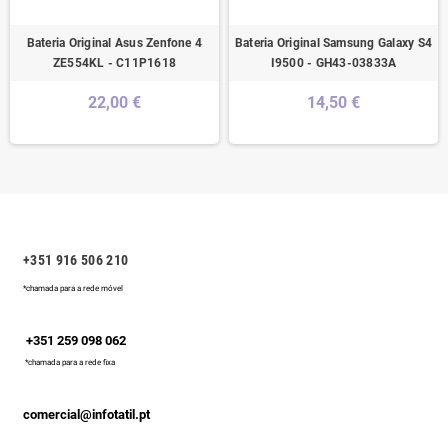
Bateria Original Asus Zenfone 4
Bateria Original Samsung Galaxy S4
ZE554KL - C11P1618
I9500 - GH43-03833A
22,00 €
14,50 €
+351 916 506 210
*chamada para a rede móvel
+351 259 098 062
*chamada para a rede fixa
comercial@infotatil.pt