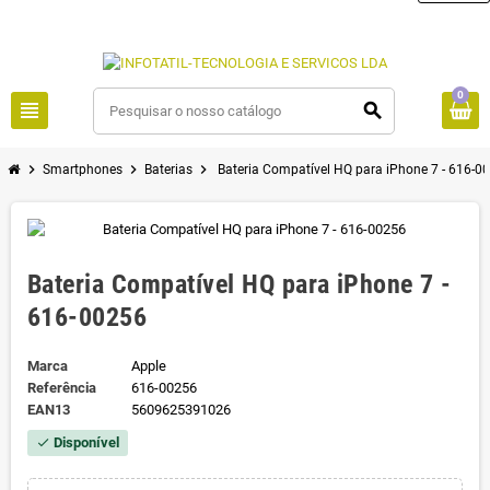
0
view_headline
search
chevron_right
chevron_right
chevron_right
Smartphones
Baterias
Bateria Compatível HQ para iPhone 7 - 616-0
Bateria Compatível HQ para iPhone 7 -
616-00256
Marca
Apple
Referência
616-00256
EAN13
5609625391026
Disponível
check