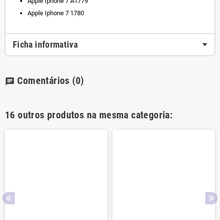
Apple Iphone 7 A1779
Apple Iphone 7 1780
Ficha informativa
Comentários
(0)
chat
16 outros produtos na mesma categoria: