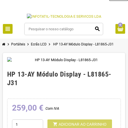
0
view_headline
search
chevron_right
chevron_right
chevron_right
Portáteis
Ecrãs LCD
HP 13-AY Módulo Display - L81865-J31
HP 13-AY Módulo Display - L81865-
J31
259,00 €
Com IVA
shopping_cart
ADICIONAR AO CARRINHO