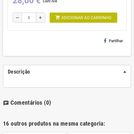
28,00 €
Com IVA
shopping_cart
remove
add
ADICIONAR AO CARRINHO
Partilhar
Descrição
Comentários
(0)
chat
16 outros produtos na mesma categoria: