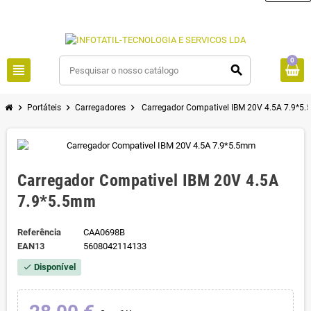
0
view_headline
search
chevron_right
chevron_right
chevron_right
Portáteis
Carregadores
Carregador Compativel IBM 20V 4.5A 7.9*5
Carregador Compativel IBM 20V 4.5A
7.9*5.5mm
Referência
CAA0698B
EAN13
5608042114133
Disponível
check