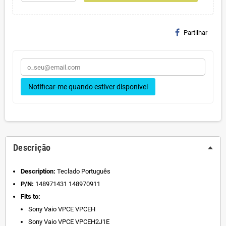
Partilhar
Notificar-me quando estiver disponível
Descrição
Description:
Teclado Português
P/N:
148971431 148970911
Fits to:
Sony Vaio VPCE VPCEH
Sony Vaio VPCE VPCEH2J1E