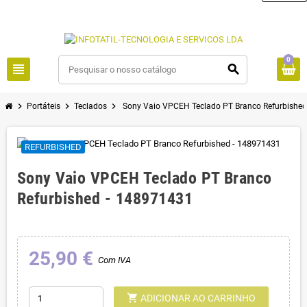
0
view_headline
search
chevron_right
chevron_right
chevron_right
Portáteis
Teclados
Sony Vaio VPCEH Teclado PT Branco Refurbishe
REFURBISHED
Sony Vaio VPCEH Teclado PT Branco
Refurbished - 148971431
25,90 €
Com IVA
shopping_cart
ADICIONAR AO CARRINHO