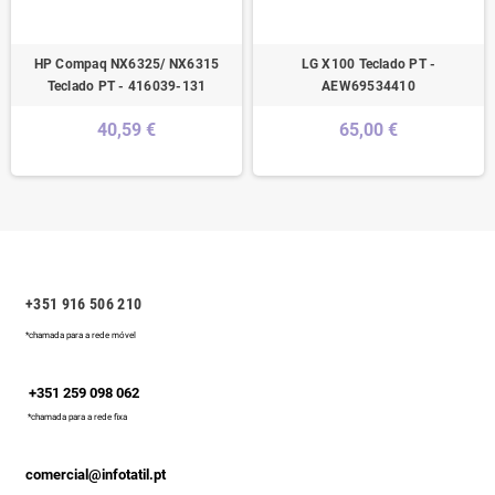
HP Compaq NX6325/ NX6315
LG X100 Teclado PT -
Teclado PT - 416039-131
AEW69534410
40,59 €
65,00 €
+351 916 506 210
*chamada para a rede móvel
+351 259 098 062
*chamada para a rede fixa
comercial@infotatil.pt