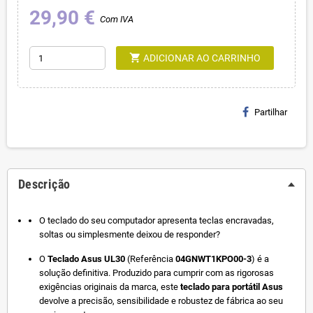
29,90 €
Com IVA
shopping_cart
ADICIONAR AO CARRINHO
Partilhar
Descrição
O teclado do seu computador apresenta teclas encravadas,
soltas ou simplesmente deixou de responder?
O
Teclado Asus UL30
(Referência
04GNWT1KPO00-3
) é a
solução definitiva. Produzido para cumprir com as rigorosas
exigências originais da marca, este
teclado para portátil Asus
devolve a precisão, sensibilidade e robustez de fábrica ao seu