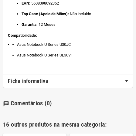
EAN:
5608398092352
Top Case (Apoio de Mãos):
Não incluído
Garantia:
12 Meses
Compatibilidade:
Asus Notebook U Series U30JC
Asus Notebook U Series UL30VT
Ficha informativa
Comentários
(0)
chat
16 outros produtos na mesma categoria: