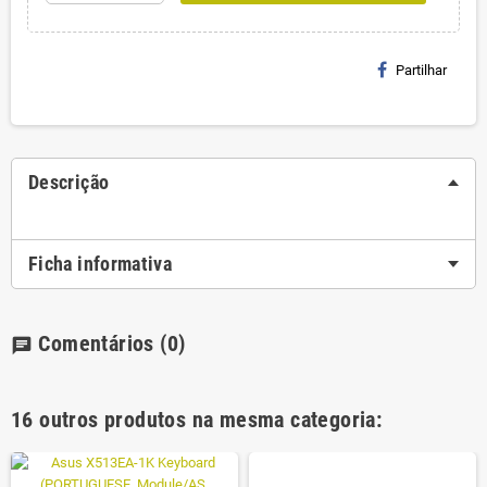
Partilhar
Descrição
Ficha informativa
Comentários
(0)
chat
16 outros produtos na mesma categoria: