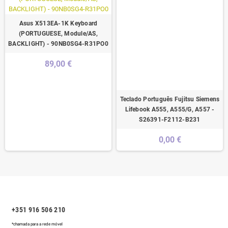
Asus X513EA-1K Keyboard
(PORTUGUESE, Module/AS,
BACKLIGHT) - 90NB0SG4-R31PO0
89,00 €
Teclado Português Fujitsu Siemens
Lifebook A555, A555/G, A557 -
S26391-F2112-B231
0,00 €
+351 916 506 210
*chamada para a rede móvel