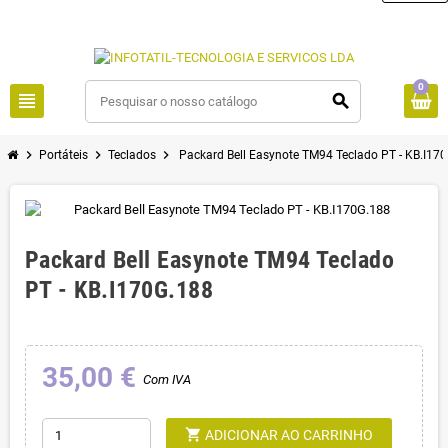
0
view_headline
search
chevron_right
chevron_right
chevron_right
Portáteis
Teclados
Packard Bell Easynote TM94 Teclado PT - KB.I17
Packard Bell Easynote TM94 Teclado
PT - KB.I170G.188
35,00 €
Com IVA
shopping_cart
ADICIONAR AO CARRINHO