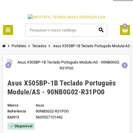
0
view_headline
search
chevron_right
chevron_right
chevron_right
Portáteis
Teclados
Asus X505BP-1B Teclado Português Module/AS 
chevron_left
chevron_right
Asus X505BP-1B Teclado Português
Module/AS - 90NB0G02-R31PO0
Marca
Asus
Referência
90NB0G02-R31PO0
EAN13
5605527101442
Disponível
check