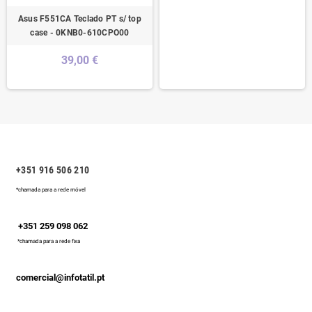
Asus F551CA Teclado PT s/ top
case - 0KNB0-610CPO00
39,00 €
+351 916 506 210
*chamada para a rede móvel
+351 259 098 062
*chamada para a rede fixa
comercial@infotatil.pt