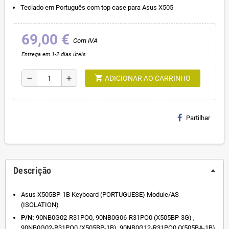
Teclado em Português com top case para Asus X505
69,00 €
Com IVA
Entrega em 1-2 dias úteis
shopping_cart
remove
add
ADICIONAR AO CARRINHO
Partilhar
Descrição
Asus X505BP-1B Keyboard (PORTUGUESE) Module/AS
(ISOLATION)
P/N:
90NB0G02-R31PO0, 90NB0G06-R31PO0 (X505BP-3G) ,
90NB0G02-R31PO0 (X505BP-1B), 90NB0G12-R31PO0 (X505BA-1B)