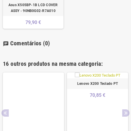
Asus X505BP-1B LCD COVER
ASSY - 90NB0G02-R7A010
79,90 €
Comentários
(0)
chat
16 outros produtos na mesma categoria:
Lenovo X200 Teclado PT
70,85 €