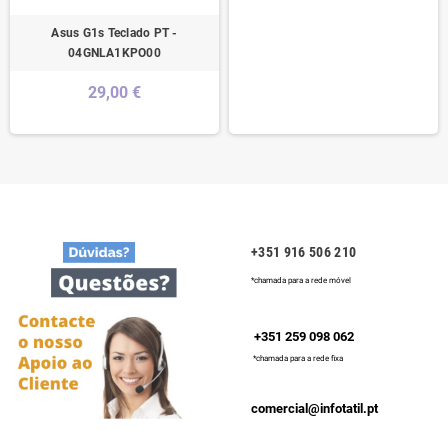
Asus G1s Teclado PT -
04GNLA1KPO00
29,00 €
+351 916 506 210
*chamada para a rede móvel
+351 259 098 062
*chamada para a rede fixa
comercial@infotatil.pt