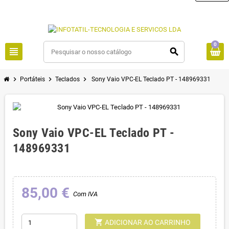
0
view_headline
search
chevron_right
chevron_right
chevron_right
Portáteis
Teclados
Sony Vaio VPC-EL Teclado PT - 148969331
Sony Vaio VPC-EL Teclado PT -
148969331
85,00 €
Com IVA
shopping_cart
ADICIONAR AO CARRINHO