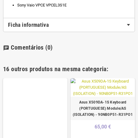
Sony Vaio VPCE VPCEL3S1E
Ficha informativa
Comentários
(0)
chat
16 outros produtos na mesma categoria:
Asus X509DA-1S Keyboard
(PORTUGUESE) Module/AS
(ISOLATION) - 90NB0P51-R31PO1
65,00 €