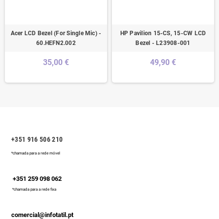
Acer LCD Bezel (For Single Mic) -
HP Pavilion 15-CS, 15-CW LCD
60.HEFN2.002
Bezel - L23908-001
35,00 €
49,90 €
+351 916 506 210
*chamada para a rede móvel
+351 259 098 062
*chamada para a rede fixa
comercial@infotatil.pt