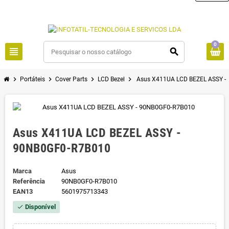
0
view_headline
search
chevron_right
chevron_right
chevron_right
chevron_right
Portáteis
Cover Parts
LCD Bezel
Asus X411UA LCD BEZEL ASSY -
Asus X411UA LCD BEZEL ASSY -
90NB0GF0-R7B010
Marca
Asus
Referência
90NB0GF0-R7B010
EAN13
5601975713343
Disponível
check