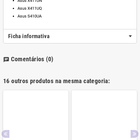
Asus X411UN
Asus X411UQ
Asus S410UA
Ficha informativa
Comentários
(0)
chat
16 outros produtos na mesma categoria: