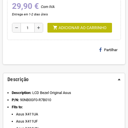
29,90 €
Com IVA
Entrega em 1-2 dias úteis
shopping_cart
remove
add
ADICIONAR AO CARRINHO
Partilhar
Descrição
Description:
LCD Bezel Original Asus
P/N:
90NB0GF0-R7B010
Fits to:
Asus X411UA
Asus X411UF