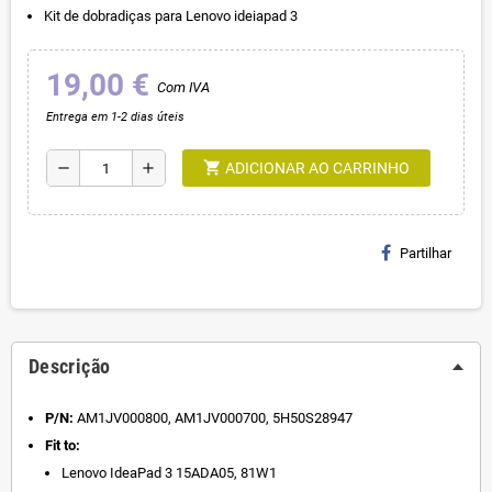
Kit de dobradiças para Lenovo ideiapad 3
19,00 €
Com IVA
Entrega em 1-2 dias úteis
shopping_cart
remove
add
ADICIONAR AO CARRINHO
Partilhar
Descrição
P/N:
AM1JV000800, AM1JV000700, 5H50S28947
Fit to:
Lenovo
IdeaPad 3 15ADA05, 81W1