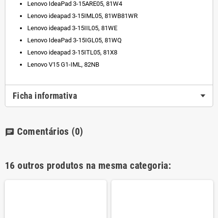
Lenovo IdeaPad 3-15ARE05, 81W4
Lenovo ideapad 3-15IML05, 81WB81WR
Lenovo ideapad 3-15IIL05, 81WE
Lenovo IdeaPad 3-15IGL05, 81WQ
Lenovo ideapad 3-15ITL05, 81X8
Lenovo V15 G1-IML, 82NB
Ficha informativa
Comentários
(0)
chat
16 outros produtos na mesma categoria: