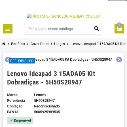
0
view_headline
search
chevron_right
chevron_right
chevron_right
chevron_right
Portáteis
Cover Parts
Hinges
Lenovo Ideapad 3 15ADA05 Kit Dob
chevron_left
chevron_right
REFURBISHED
Lenovo Ideapad 3 15ADA05 Kit
Dobradiças - 5H50S28947
Marca
Lenovo
Referência
5H50S28947
Condição
Recondicionado
EAN13
5605925989505
Disponível
check