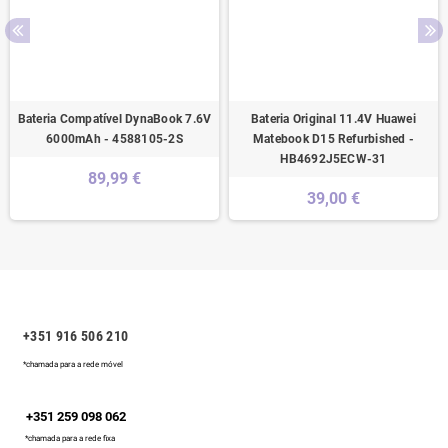
Bateria Compatível DynaBook 7.6V
Bateria Original 11.4V Huawei
6000mAh - 4588105-2S
Matebook D15 Refurbished -
HB4692J5ECW-31
89,99 €
39,00 €
+351 916 506 210
*chamada para a rede móvel
+351 259 098 062
*chamada para a rede fixa