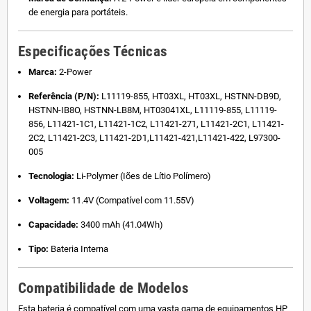
de energia para portáteis.
Especificações Técnicas
Marca:
2-Power
Referência (P/N):
L11119-855, HT03XL, HT03XL, HSTNN-DB9D,
HSTNN-IB8O, HSTNN-LB8M, HT03041XL, L11119-855, L11119-
856, L11421-1C1, L11421-1C2, L11421-271, L11421-2C1, L11421-
2C2, L11421-2C3, L11421-2D1,L11421-421,L11421-422, L97300-
005
Tecnologia:
Li-Polymer (Iões de Lítio Polímero)
Voltagem:
11.4V (Compatível com 11.55V)
Capacidade:
3400 mAh (41.04Wh)
Tipo:
Bateria Interna
Compatibilidade de Modelos
Esta bateria é compatível com uma vasta gama de equipamentos HP