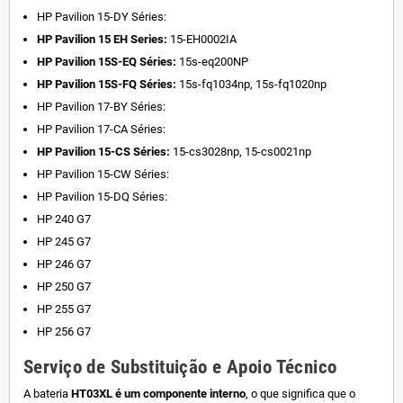
HP Pavilion 15-DY Séries:
HP Pavilion 15 EH Series:
15-EH0002IA
HP Pavilion 15S-EQ Séries:
15s-eq200NP
HP Pavilion 15S-FQ Séries:
15s-fq1034np, 15s-fq1020np
HP Pavilion 17-BY Séries:
HP Pavilion 17-CA Séries:
HP Pavilion 15-CS Séries:
15-cs3028np, 15-cs0021np
HP Pavilion 15-CW Séries:
HP Pavilion 15-DQ Séries:
HP 240 G7
HP 245 G7
HP 246 G7
HP 250 G7
HP 255 G7
HP 256 G7
Serviço de Substituição e Apoio Técnico
A bateria
HT03XL é um componente interno
, o que significa que o