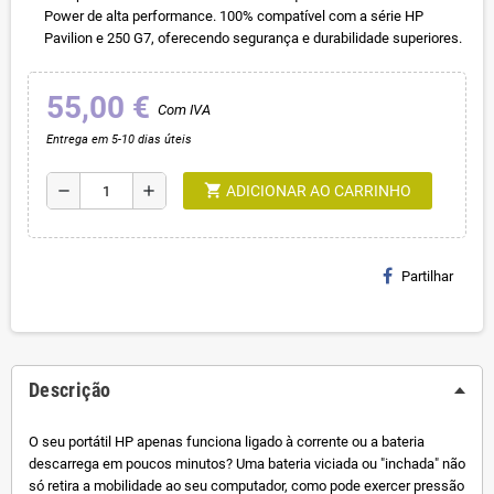
Power de alta performance. 100% compatível com a série HP
Pavilion e 250 G7, oferecendo segurança e durabilidade superiores.
55,00 €
Com IVA
Entrega em 5-10 dias úteis
shopping_cart
remove
add
ADICIONAR AO CARRINHO
Partilhar
Descrição
O seu portátil HP apenas funciona ligado à corrente ou a bateria
descarrega em poucos minutos? Uma bateria viciada ou "inchada" não
só retira a mobilidade ao seu computador, como pode exercer pressão