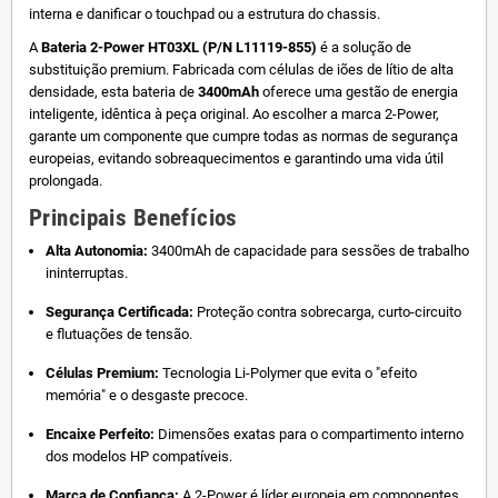
interna e danificar o touchpad ou a estrutura do chassis.
A
Bateria 2-Power HT03XL (P/N L11119-855)
é a solução de
substituição premium. Fabricada com células de iões de lítio de alta
densidade, esta bateria de
3400mAh
oferece uma gestão de energia
inteligente, idêntica à peça original. Ao escolher a marca 2-Power,
garante um componente que cumpre todas as normas de segurança
europeias, evitando sobreaquecimentos e garantindo uma vida útil
prolongada.
Principais Benefícios
Alta Autonomia:
3400mAh de capacidade para sessões de trabalho
ininterruptas.
Segurança Certificada:
Proteção contra sobrecarga, curto-circuito
e flutuações de tensão.
Células Premium:
Tecnologia Li-Polymer que evita o "efeito
memória" e o desgaste precoce.
Encaixe Perfeito:
Dimensões exatas para o compartimento interno
dos modelos HP compatíveis.
Marca de Confiança:
A 2-Power é líder europeia em componentes