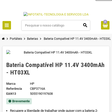
0
view_headline
search
chevron_right
chevron_right
chevron_right
Portáteis
Baterias
Bateria Compatível HP 11.4V 3400mAh - HT03XL
Bateria Compatível HP 11.4V 3400mAh
- HT03XL
Marca
HP
Referência
CBP3716A
EAN13
5055190197608
Brevemente
new_releases
Recupere a liberdade de trabalhar onde quiser com a bateria 2-