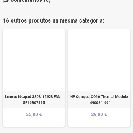
chat
16 outros produtos na mesma categoria:
Lenovo ideapad 330S-15IKB FAN -
HP Compaq CQ60 Thermal Module
5F10R07535
- 490021-001
25,00 €
29,00 €