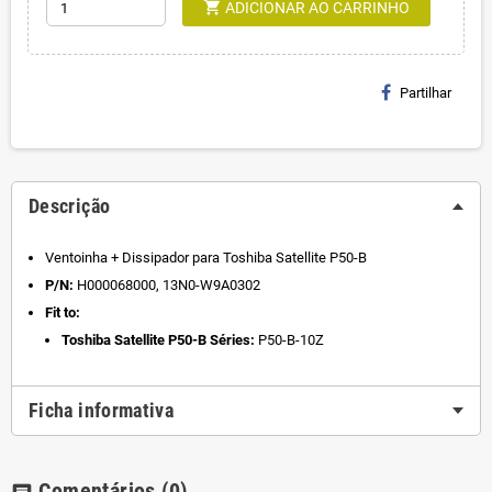
shopping_cart
ADICIONAR AO CARRINHO
Partilhar
Descrição
Ventoinha + Dissipador para Toshiba Satellite P50-B
P/N:
H000068000, 13N0-W9A0302
Fit to:
Toshiba Satellite P50-B Séries:
P50-B-10Z
Ficha informativa
Comentários
(0)