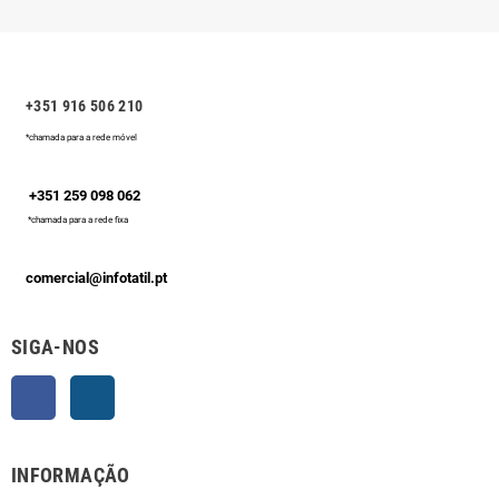
+351 916 506 210
*chamada para a rede móvel
+351 259 098 062
*chamada para a rede fixa
comercial@infotatil.pt
SIGA-NOS
Facebook
Instagram
INFORMAÇÃO