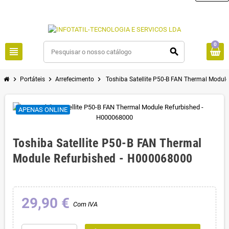
0
view_headline
search
chevron_right
chevron_right
chevron_right
Portáteis
Arrefecimento
Toshiba Satellite P50-B FAN Thermal Modul
APENAS ONLINE
Toshiba Satellite P50-B FAN Thermal
Module Refurbished - H000068000
29,90 €
Com IVA