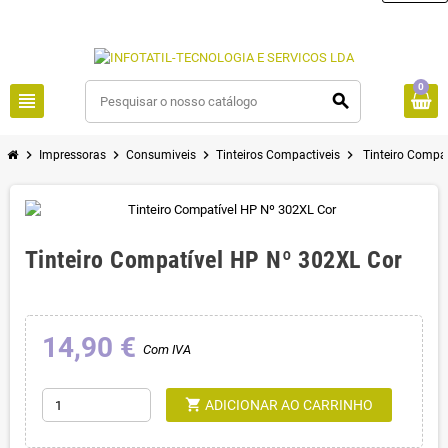
0
view_headline
search
chevron_right
chevron_right
chevron_right
chevron_right
Impressoras
Consumiveis
Tinteiros Compactiveis
Tinteiro Compa
Tinteiro Compatível HP Nº 302XL Cor
14,90 €
Com IVA
shopping_cart
ADICIONAR AO CARRINHO