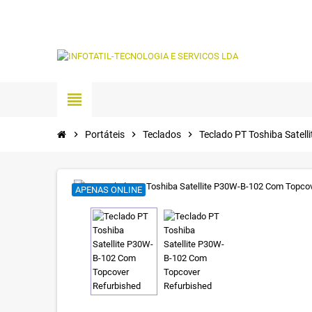
view_headline
chevron_right
Portáteis
chevron_right
Teclados
chevron_right
Teclado PT Toshiba Satel
APENAS ONLINE