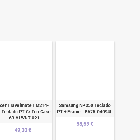
cer Travelmate TM214-
Samsung NP350 Teclado
Packard 
 Teclado PT C/ Top Case
PT + Frame - BA75-04094L
- K
- 6B.VLWN7.021
58,65 €
49,00 €