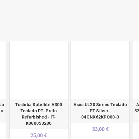
do
Toshiba Satellite A300
Asus UL20 Séries Teclado
A
lue
Teclado PT- Preto
PT Silver -
52
Refurbished - IT-
04GNX62KPO00-3
K000053200
33,00 €
25,00 €