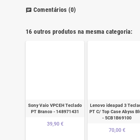
Comentários
(0)
chat
16 outros produtos na mesma categoria:
Sony Vaio VPCEH Teclado
Lenovo ideapad 3 Tecla
PT Branco - 148971431
PT C/ Top Case Abyss B
- 5CB1B69100
39,90 €
70,00 €