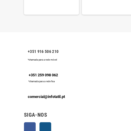
+351 916 506 210
*chamada para a rede móvel
+351 259 098 062
*chamada para a rede fixa
comercial@infotatil.pt
SIGA-NOS
Facebook
Instagram