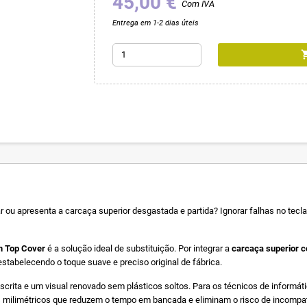
45,00 €
Com IVA
Entrega em 1-2 dias úteis
shoppin
ar ou apresenta a carcaça superior desgastada e partida? Ignorar falhas no tecl
m Top Cover
é a solução ideal de substituição. Por integrar a
carcaça superior c
estabelecendo o toque suave e preciso original de fábrica.
 escrita e um visual renovado sem plásticos soltos. Para os técnicos de inform
 milimétricos que reduzem o tempo em bancada e eliminam o risco de incompati