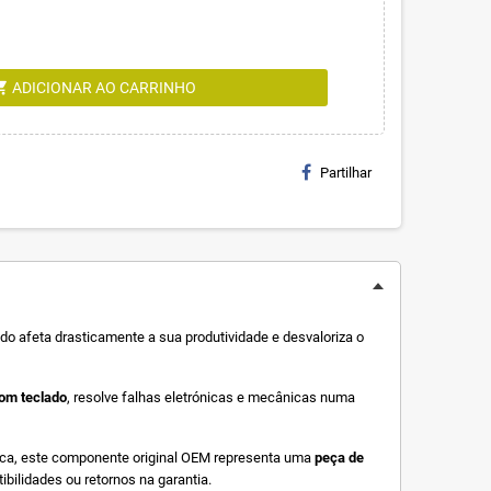
g_cart
ADICIONAR AO CARRINHO
Partilhar
ado afeta drasticamente a sua produtividade e desvaloriza o
om teclado
, resolve falhas eletrónicas e mecânicas numa
ática, este componente original OEM representa uma
peça de
bilidades ou retornos na garantia.