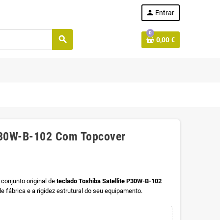
person
Entrar
0
search
0,00 €
 P30W-B-102 Com Topcover
 conjunto original de
teclado Toshiba Satellite P30W-B-102
de fábrica e a rigidez estrutural do seu equipamento.