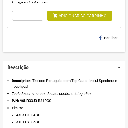
Entrega em 1-2 dias úteis
shopping_cart
ADICIONAR AO CARRINHO
Partilhar
Descrição
Description:
Teclado Português com Top Case - inclui Speakers e
Touchpad
Teclado com marcas de uso, confirme fotografias
P/N:
90NR00J3-R31PO0
Fits to:
Asus FX504GD
Asus FX504GE