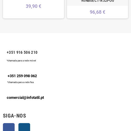
90NB0EC1-R32PO0
39,90 €
96,68 €
+351 916 506 210
*chamada para a rede móvel
+351 259 098 062
*chamada para a rede fixa
comercial@infotatil.pt
SIGA-NOS
Facebook
Instagram