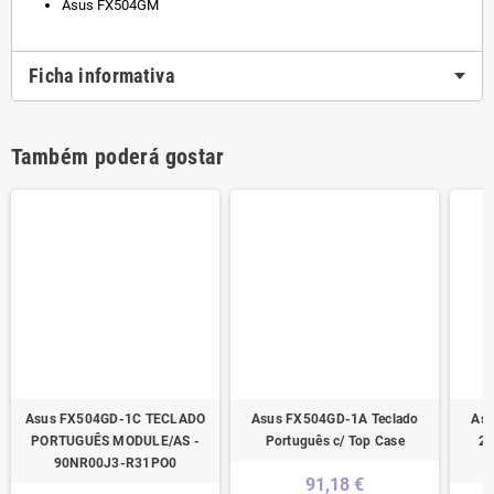
Asus FX504GM
Ficha informativa
Também poderá gostar
Asus FX504GD-1C TECLADO
Asus FX504GD-1A Teclado
Asu
PORTUGUÊS MODULE/AS -
Português c/ Top Case
2M
90NR00J3-R31PO0
91,18 €