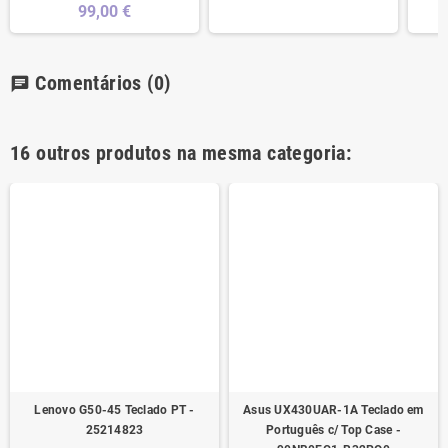
99,00 €
Comentários
(0)
chat
16 outros produtos na mesma categoria:
Lenovo G50-45 Teclado PT -
Asus UX430UAR-1A Teclado em
25214823
Português c/ Top Case -