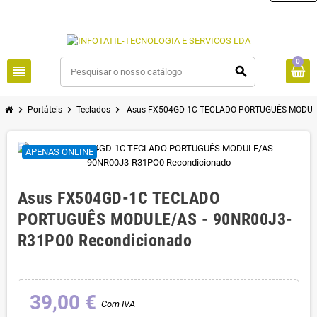
0
view_headline
search
chevron_right
chevron_right
chevron_right
Portáteis
Teclados
Asus FX504GD-1C TECLADO PORTUGUÊS MODULE
APENAS ONLINE
Asus FX504GD-1C TECLADO
PORTUGUÊS MODULE/AS - 90NR00J3-
R31PO0 Recondicionado
39,00 €
Com IVA