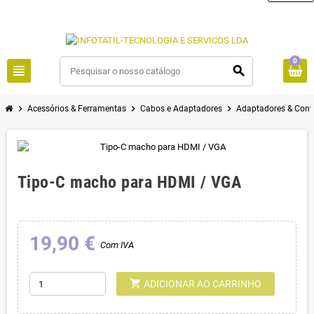
0
view_headline
search
chevron_right
chevron_right
chevron_right
Acessórios & Ferramentas
Cabos e Adaptadores
Adaptadores & Conv
Tipo-C macho para HDMI / VGA
19,90 €
Com IVA
shopping_cart
ADICIONAR AO CARRINHO