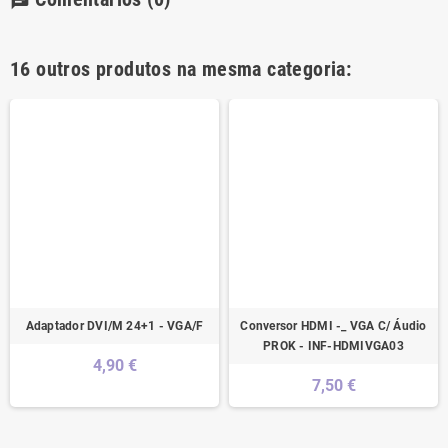
chat
16 outros produtos na mesma categoria:
Adaptador DVI/M 24+1 - VGA/F
Conversor HDMI -_ VGA C/ Áudio
PROK - INF-HDMIVGA03
4,90 €
7,50 €