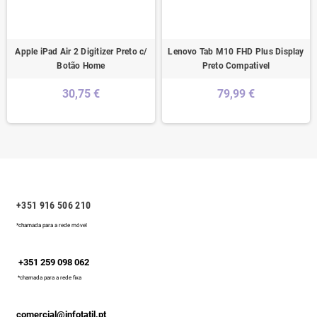
Apple iPad Air 2 Digitizer Preto c/
Lenovo Tab M10 FHD Plus Display
Botão Home
Preto Compativel
30,75 €
79,99 €
+351 916 506 210
*chamada para a rede móvel
+351 259 098 062
*chamada para a rede fixa
comercial@infotatil.pt