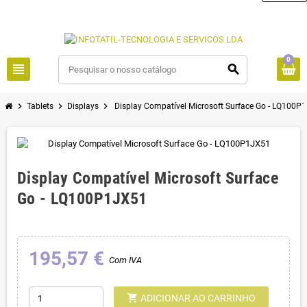
0
view_headline
search
chevron_right
chevron_right
chevron_right
Tablets
Displays
Display Compatível Microsoft Surface Go - LQ100P
Display Compatível Microsoft Surface
Go - LQ100P1JX51
195,57 €
Com IVA
shopping_cart
ADICIONAR AO CARRINHO