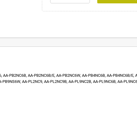
 AA-PB2NC6B, AA-PB2NC6B/E, AA-PB2NC6W, AA-PB4NC6B, AA-PB4NC6B/E, 
-PB9NS6W, AA-PL2NC9, AA-PL2NC9B, AA-PL9NC2B, AA-PL9NC6B, AA-PL9NC6W