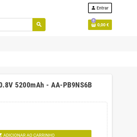
person
Entrar
0
search
0,00 €
 10.8V 5200mAh - AA-PB9NS6B
g_cart
ADICIONAR AO CARRINHO