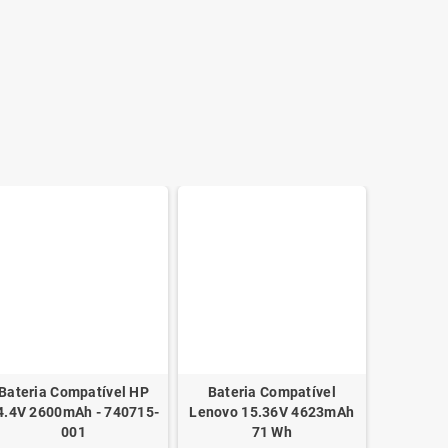
Bateria Compatível HP
Bateria Compatível
Bateria 
4.4V 2600mAh - 740715-
Lenovo 15.36V 4623mAh
15V 2200
001
71 Wh