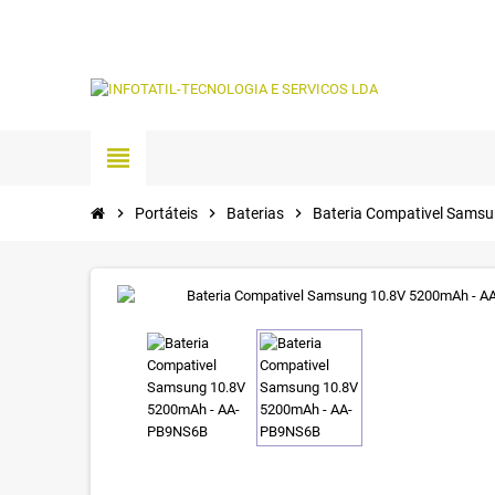
view_headline
chevron_right
Portáteis
chevron_right
Baterias
chevron_right
Bateria Compativel Sams