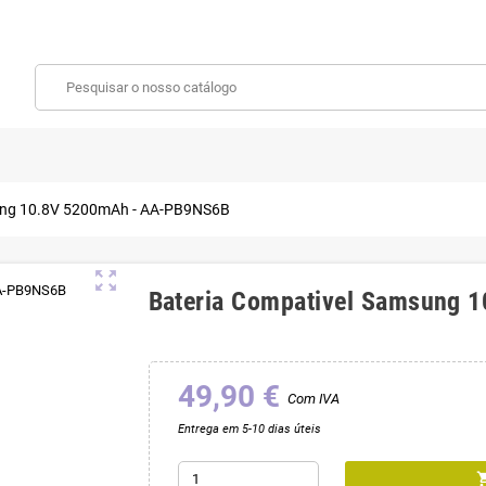
ung 10.8V 5200mAh - AA-PB9NS6B
zoom_out_map
Bateria Compativel Samsung
49,90 €
Com IVA
Entrega em 5-10 dias úteis
shoppin