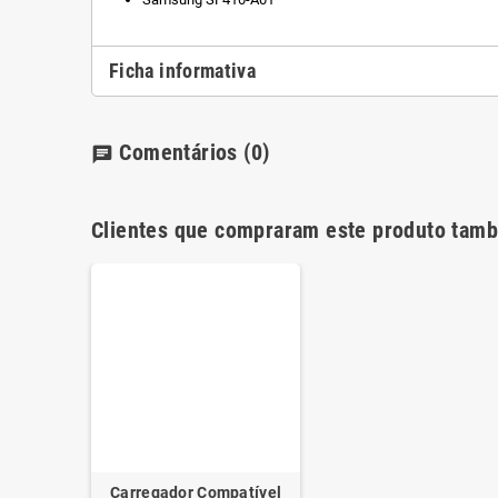
Ficha informativa
Comentários
(0)
chat
Clientes que compraram este produto tam
Carregador Compatível