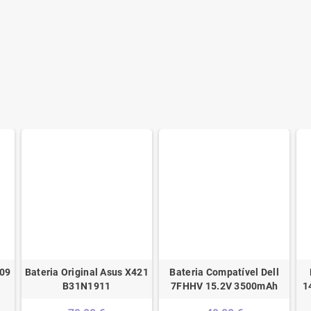
509
Bateria Original Asus X421
Bateria Compatível Dell
B31N1911
7FHHV 15.2V 3500mAh
1