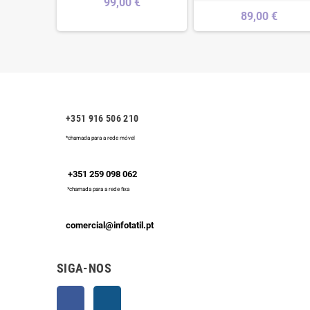
99,00 €
89,00 €
+351 916 506 210
*chamada para a rede móvel
+351 259 098 062
*chamada para a rede fixa
comercial@infotatil.pt
SIGA-NOS
Facebook
Instagram