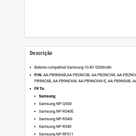
Descrição
Bateria compatível Samsung 10.8V 5200mAh
P/N:
AA-PB9NS6B,AA-PB2NC3B, AA-PB2NC3W, AA-PB2NC6,
PB9NC6B, AA-PB9NC6W, AA-PB9NC6W/E, AA-PB9NS6B, AA
Fit To:
Samsung
Samsung NP-Q530
Samsung NP-R540E
Samsung NP-R540I
Samsung NP-R540
Samsung NP-RF511