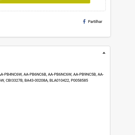
Partilhar
AA-PB4NC6W, AA-PB6NC6B, AA-PB6NC6W, AA-PB9NC5B, AA-
, CBI3327B, BA43-00208A, BLA010422, P0058585